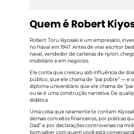
Quem é Robert Kiyo
Robert Toru Kiyosaki é um empresário, inves
no Havaí em 1947. Antes de virar escritor best-
naval, vendedor de carteiras de nylon, cheg
imobiliário e em negócios.
Ele conta que cresceu sob influência de dois
público, que ele chama de
“pai pobre”
— e o
diploma universitário que ele chama de
“pai
ou se é uma construção narrativa. De qualq
didática.
Uma coisa que raramente te contam: Kiyosaki é
demais conceitos financeiros, por práticas q
Dad” e por declarações controversas na mídi
bom saber com quem você está conversand