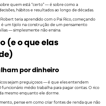
sobre quem está “certo” — é sobre como
a
ecisões, hábitos e resultados ao longo de décadas.
m Robert teria aprendido com o Pai Rico, começando
ão é um tijolo na construção de um pensamento
mílias — simplesmente não ensina.
co (e o que elas
ade)
balham por dinheiro
os ricos sejam preguiçosos — é que eles entendem
O funcionário médio trabalha para pagar contas. O rico
a mesmo enquanto ele dorme.
aumento, pense em como
criar fontes de renda que não