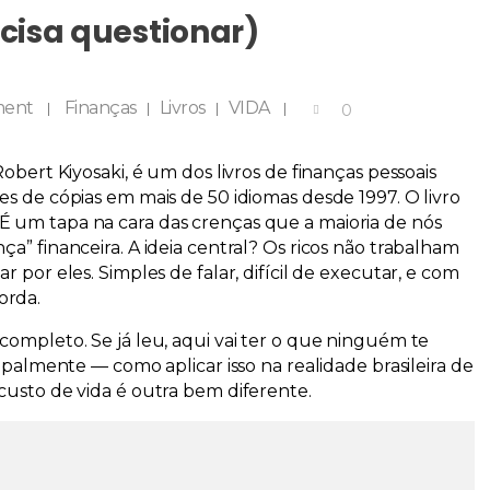
ecisa questionar)
ment
Finanças
Livros
VIDA
0
Robert Kiyosaki, é um dos livros de finanças pessoais
es de cópias em mais de 50 idiomas desde 1997. O livro
É um tapa na cara das crenças que a maioria de nós
a” financeira. A ideia central?
Os ricos não trabalham
ar por eles.
Simples de falar, difícil de executar, e com
orda.
completo. Se já leu, aqui vai ter o que ninguém te
cipalmente — como aplicar isso na realidade brasileira de
custo de vida é outra bem diferente.