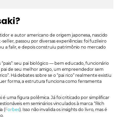
saki?
tidor e autor americano de origem japonesa, nascido
seller, passou por diversas experiências: foi fuzileiro
ou a falir, e depois construiu patrimônio no mercado
 “pais”: seu pai biológico — bem educado, funcionário
 pai de seu melhor amigo, um empreendedor sem
 rico”
. Há debates sobre se o “pai rico” realmente existiu
uer forma, a estrutura funciona como ferramenta
 uma figura polêmica. Já foi criticado por simplificar
uestionáveis em seminários vinculados à marca “Rich
a (
Forbes
). Isso não invalida os insights do livro, mas é
o.