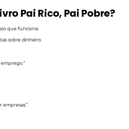
livro Pai Rico, Pai Pobre?
sso que funciona.
stas
sobre dinheiro:
 emprego.”
r empresas.”