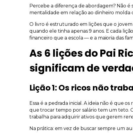
Percebe a diferença de abordagem? Não é 
mentalidade em relação ao dinheiro
molda d
O livro é estruturado em lições que o jove
quando ele tinha apenas 9 anos. E cada liç
financeiro que a escola — e a maioria das fa
As 6 lições do Pai Ri
significam de verd
Lição 1: Os ricos não tra
Essa é a pedrada inicial. A ideia não é que 
que
trocar tempo por salário tem um teto
. 
trabalha para
adquirir ativos
que gerem rend
Na prática: em vez de buscar sempre um 