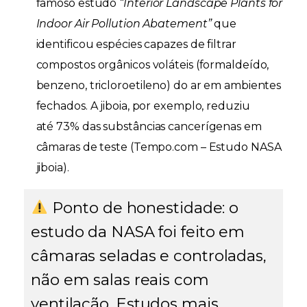
famoso estudo
“Interior Landscape Plants for
Indoor Air Pollution Abatement”
que
identificou espécies capazes de filtrar
compostos orgânicos voláteis (formaldeído,
benzeno, tricloroetileno) do ar em ambientes
fechados. A jiboia, por exemplo, reduziu
até
73% das substâncias cancerígenas
em
câmaras de teste (
Tempo.com – Estudo NASA
jiboia
).
Ponto de honestidade:
o
estudo da NASA foi feito em
câmaras seladas e controladas,
não em salas reais com
ventilação. Estudos mais