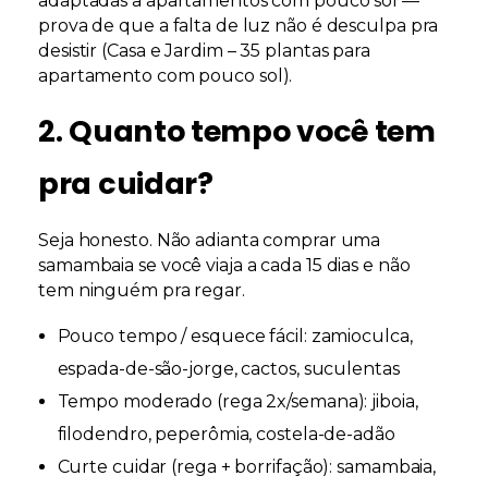
adaptadas a apartamentos com pouco sol —
prova de que a falta de luz não é desculpa pra
desistir (
Casa e Jardim – 35 plantas para
apartamento com pouco sol
).
2. Quanto tempo você tem
pra cuidar?
Seja honesto. Não adianta comprar uma
samambaia se você viaja a cada 15 dias e não
tem ninguém pra regar.
Pouco tempo / esquece fácil:
zamioculca,
espada-de-são-jorge, cactos, suculentas
Tempo moderado (rega 2x/semana):
jiboia,
filodendro, peperômia, costela-de-adão
Curte cuidar (rega + borrifação):
samambaia,