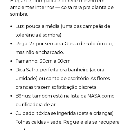
Elegante, compacta e florece mesmo em
ambientes internos — coisa rara pra planta de
sombra.
Luz:
pouca a média (uma das campeãs de
tolerância à sombra)
Rega:
2x por semana. Gosta de solo úmido,
mas não encharcado.
Tamanho:
30cm a 60cm
Dica Safro:
perfeita pra banheiro (adora
umidade) ou canto de escritório. As flores
brancas trazem sofisticação discreta.
Bônus:
também está na lista da NASA como
purificadora de ar.
Cuidado:
tóxica se ingerida (pets e crianças).
Folhas caídas = sede. Regue e ela se recupera