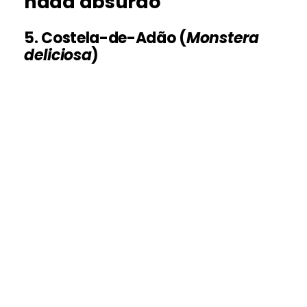
nada absurdo”
5. Costela-de-Adão (
Monstera
deliciosa
)