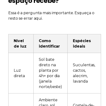
espaço recebe?
Essa é a pergunta mais importante. Esqueça o
resto se errar aqui.
Nível
Como
Espécies
de luz
identificar
ideais
Sol bate
direto na
Suculentas,
Luz
planta por
cactos,
direta
4h+ por dia
alecrim,
(janela
lavanda
norte/oeste)
Ambiente
claro, sol
Costela-de-