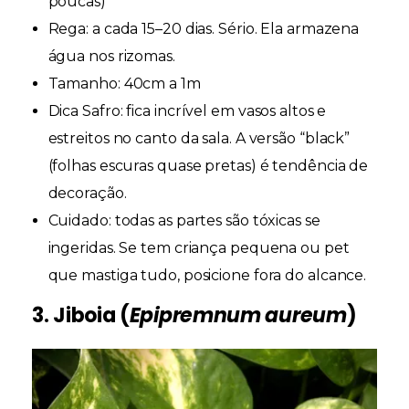
poucas)
Rega:
a cada 15–20 dias. Sério. Ela armazena
água nos rizomas.
Tamanho:
40cm a 1m
Dica Safro:
fica incrível em vasos altos e
estreitos no canto da sala. A versão “black”
(folhas escuras quase pretas) é tendência de
decoração.
Cuidado:
todas as partes são tóxicas se
ingeridas. Se tem criança pequena ou pet
que mastiga tudo, posicione fora do alcance.
3. Jiboia (
Epipremnum aureum
)