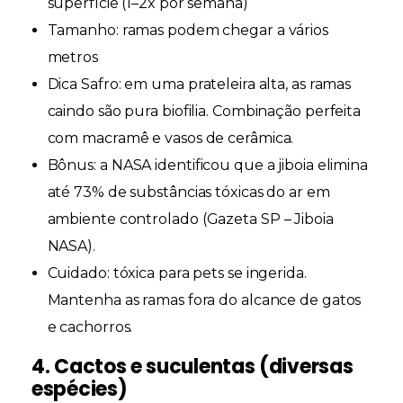
superfície (1–2x por semana)
Tamanho:
ramas podem chegar a vários
metros
Dica Safro:
em uma prateleira alta, as ramas
caindo são pura biofilia. Combinação perfeita
com macramê e vasos de cerâmica.
Bônus:
a NASA identificou que a jiboia elimina
até 73% de substâncias tóxicas do ar em
ambiente controlado (
Gazeta SP – Jiboia
NASA
).
Cuidado:
tóxica para pets se ingerida.
Mantenha as ramas fora do alcance de gatos
e cachorros.
4. Cactos e suculentas (diversas
espécies)