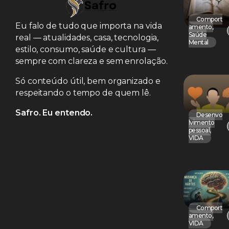
Comport
Eu falo de tudo que importa na vida
amento
,
Saúde
real — atualidades, casa, tecnologia,
Mental
estilo, consumo, saúde e cultura —
sempre com clareza e sem enrolação.
Só conteúdo útil, bem organizado e
respeitando o tempo de quem lê.
Safro. Eu entendo.
Desenvo
lvimento
pessoal
,
VIDA
Comport
amento
,
VIDA