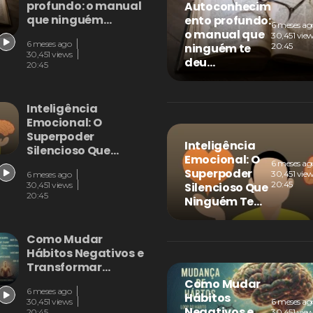
profundo: o manual
Autoconhecim
que ninguém…
ento profundo:
6 meses ag
o manual que
30,451 vie
6 meses ago
20:45
ninguém te
30,451 views
deu…
20:45
Inteligência
Emocional: O
Superpoder
Inteligência
Silencioso Que…
Emocional: O
6 meses ag
Superpoder
30,451 vie
6 meses ago
20:45
Silencioso Que
30,451 views
20:45
Ninguém Te…
Como Mudar
Hábitos Negativos e
Transformar…
Como Mudar
6 meses ago
Hábitos
30,451 views
6 meses ag
Negativos e
20:45
30,451 vie